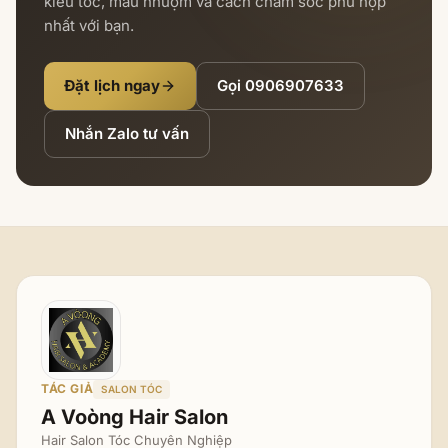
kiểu tóc, màu nhuộm và cách chăm sóc phù hợp
nhất với bạn.
Đặt lịch ngay
Gọi
0906907633
Nhắn Zalo tư vấn
TÁC GIẢ
SALON TÓC
A Voòng Hair Salon
Hair Salon Tóc Chuyên Nghiệp