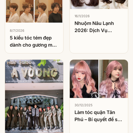
16/1/2026
Nhuộm Nâu Lạnh
2026: Dịch Vụ
8/7/2026
Nhuộm Được Khách
5 kiểu tóc tém đẹp
Việt Chọn Nhiều
dành cho gương mặt
Nhất
tròn
30/12/2025
Làm tóc quận Tân
Phú – Bí quyết để sở
hữu kiểu tóc hoàn