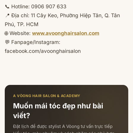
📞 Hotline: 0906 907 633
📍 Địa chỉ: 11 Cây Keo, Phường Hiệp Tân, Q. Tân
Phú, TP. HCM
🌐 Website:
www.avoonghairsalon.com
💬 Fanpage/Instagram:
facebook.com/avoonghairsalon
A VÒONG HAIR SALON & ACADEMY
Muốn mái tóc đẹp như bài
viết?
Đặt lịch để được stylist A Vòong tư vấn trực tiếp