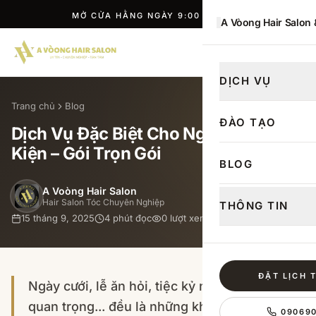
MỞ CỬA HẰNG NGÀY 9:00 — 21:00
A Vòong Hair Salon
ĐẶT LỊCH
DỊCH VỤ
Trang chủ
Blog
ĐÀO TẠO
Dịch Vụ Đặc Biệt Cho Ngày Cưới, Sự
Kiện – Gói Trọn Gói
BLOG
A Voòng Hair Salon
Hair Salon Tóc Chuyên Nghiệp
THÔNG TIN
15 tháng 9, 2025
4
phút đọc
0
lượt xem
ĐẶT LỊCH 
Ngày cưới, lễ ăn hỏi, tiệc kỷ niệm hay sự kiện
quan trọng... đều là những khoảnh khắc đáng
09069