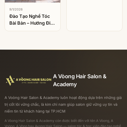
hảo
9/1/2026
Đào Tạo Nghề Tóc
Bài Bản – Hướng Đi
Bền Vững Cho Người
Muốn Theo Nghề
Làm Tóc
A Vòong Hair Salon &
Academy
A Voòng Hair Salon & Academy luôn hoạt động dựa trên những giá
trị cốt lõi vững chắc, là kim chỉ nam giúp salon giữ vững uy tín và
niềm tin từ khách hàng tại TP.HCM
A Vòong Hair Salon & Academy
còn được biết đến với tên A Vòong, A
Voòng, A Vòng hay Avong Hair Salon — salon tóc & học viện đào tạo nghề