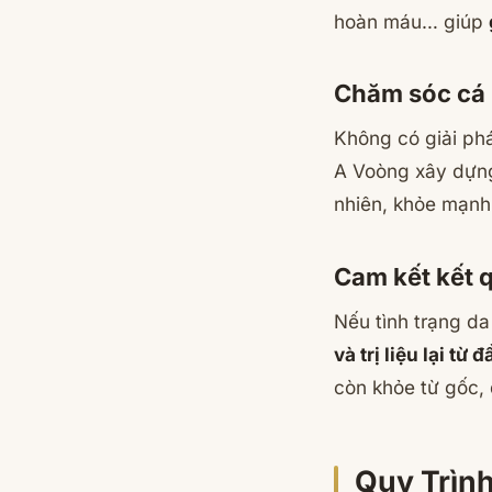
hoàn máu
… giúp
Chăm sóc cá n
Không có giải phá
A Voòng xây dự
nhiên, khỏe mạnh 
Cam kết kết qu
Nếu tình trạng da
và trị liệu lại từ đ
còn khỏe từ gốc, 
Quy Trình