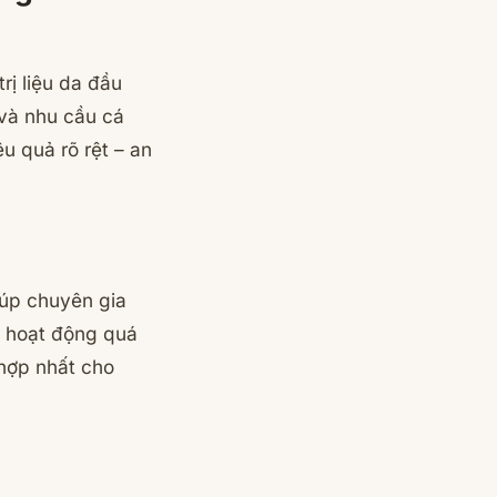
rị liệu da đầu
 và nhu cầu cá
u quả rõ rệt – an
iúp chuyên gia
n hoạt động quá
 hợp nhất cho