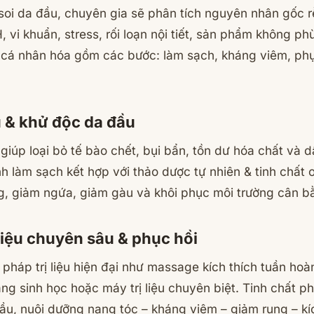
soi da đầu, chuyên gia sẽ phân tích nguyên nhân gốc r
 vi khuẩn, stress, rối loạn nội tiết, sản phẩm không ph
trị cá nhân hóa gồm các bước: làm sạch, kháng viêm, phụ
 & khử độc da đầu
iúp loại bỏ tế bào chết, bụi bẩn, tồn dư hóa chất và d
nh làm sạch kết hợp với thảo dược tự nhiên & tinh chất 
g, giảm ngứa, giảm gàu và khôi phục môi trường cân b
 liệu chuyên sâu & phục hồi
pháp trị liệu hiện đại như massage kích thích tuần hoà
ng sinh học hoặc máy trị liệu chuyên biệt. Tinh chất p
u, nuôi dưỡng nang tóc – kháng viêm – giảm rụng – kíc