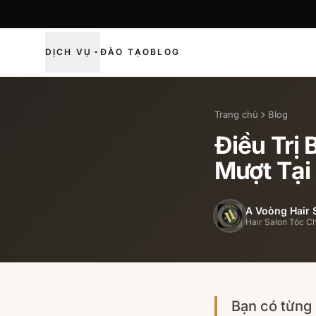
DỊCH VỤ
ĐÀO TẠO
BLOG
Trang chủ
Blog
Điều Trị
Mượt Tại
A Voòng Hair 
Hair Salon Tóc C
Bạn có từng 