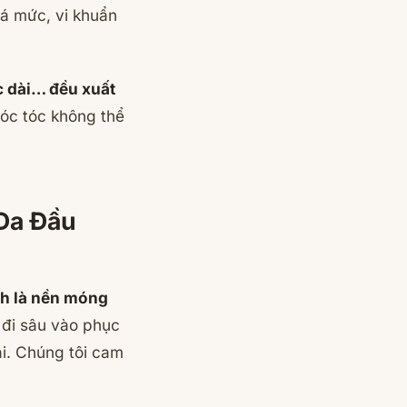
á mức, vi khuẩn
c dài… đều xuất
óc tóc không thể
 Da Đầu
nh là nền móng
i đi sâu vào
phục
i. Chúng tôi cam