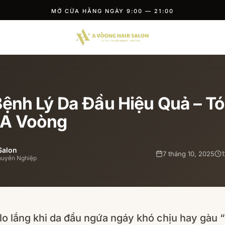
MỞ CỬA HẰNG NGÀY 9:00 — 21:00
 Bệnh Lý Da Đầu Hiệu Quả – T
 A Voòng
Salon
7 tháng 10, 2025
1
huyên Nghiệp
lo lắng khi da đầu ngứa ngáy khó chịu hay gàu “