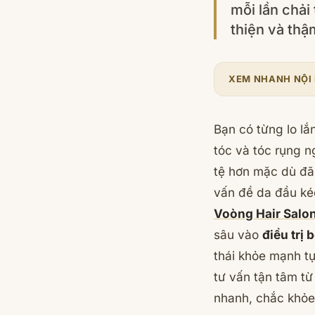
mỗi lần chải
thiện và thậ
XEM NHANH NỘI
Bạn có từng lo lắ
tóc và tóc rụng n
tệ hơn mặc dù đã 
vấn đề da đầu kéo
Voòng Hair Salo
sâu vào
điều trị 
thái khỏe mạnh tự
tư vấn tận tâm t
nhanh, chắc khỏe