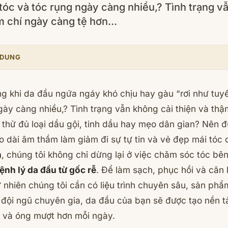
 tóc và tóc rụng ngày càng nhiều,? Tình trạng v
m chí ngày càng tệ hơn…
 DUNG
ng khi da đầu ngứa ngáy khó chịu hay gàu “rơi như tuyế
gày càng nhiều,?
Tình trạng vẫn không cải thiện và th
thử đủ loại dầu gội, tinh dầu hay mẹo dân gian?
Nên đ
 dài âm thầm làm giảm đi sự tự tin và vẻ đẹp mái tóc
n
, chúng tôi không chỉ dừng lại ở việc chăm sóc tóc bê
bệnh lý da đầu từ gốc rễ
. Để làm sạch, phục hồi và cân 
 nhiên chúng tôi cần có liệu trình chuyên sâu, sản ph
ừ đội ngũ chuyên gia, da đầu của bạn sẽ được tạo nền 
 và óng mượt hơn mỗi ngày.