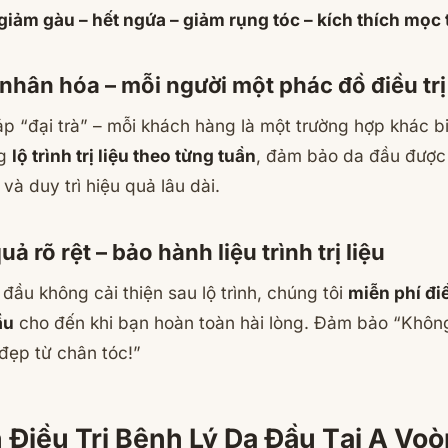
giảm gàu – hết ngứa – giảm rụng tóc – kích thích mọc
hân hóa – mỗi người một phác đồ điều trị
p “đại trà” – mỗi khách hàng là một trường hợp khác biệ
ng
lộ trình trị liệu theo từng tuần
, đảm bảo da đầu được 
và duy trì hiệu quả lâu dài.
ả rõ rệt – bảo hành liệu trình trị liệu
 đầu không cải thiện sau lộ trình, chúng tôi
miễn phí đi
ầu
cho đến khi bạn hoàn toàn hài lòng.
Đảm bảo “Không
đẹp từ chân tóc!”
 Điều Trị Bệnh Lý Da Đầu Tại A Vo