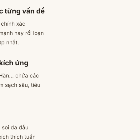
ốc từng vấn đề
 chính xác
mạnh hay rối loạn
p nhất.
 kích ứng
, Hàn… chứa các
m sạch sâu, tiêu
:
soi da đầu
ích thích tuần