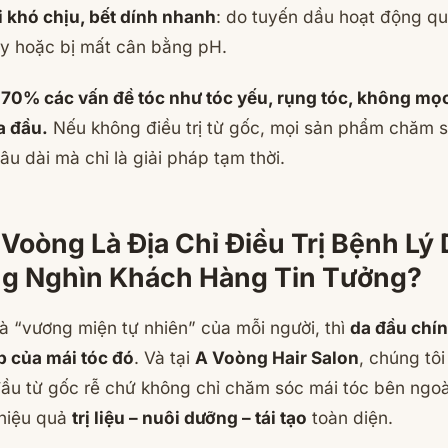
 khó chịu, bết dính nhanh
: do tuyến dầu hoạt động qu
gày hoặc bị mất cân bằng pH.
70% các vấn đề tóc như tóc yếu, rụng tóc, không mọ
a đầu.
Nếu không điều trị từ gốc, mọi sản phẩm chăm s
âu dài mà chỉ là giải pháp tạm thời.
 Voòng Là Địa Chỉ Điều Trị Bệnh Lý
g Nghìn Khách Hàng Tin Tưởng?
à “vương miện tự nhiên” của mỗi người, thì
da đầu chí
p của mái tóc đó
. Và tại
A Voòng Hair Salon
, chúng tô
đầu từ gốc rễ chứ
không chỉ chăm sóc mái tóc bên ngoà
hiệu quả
trị liệu – nuôi dưỡng – tái tạo
toàn diện.