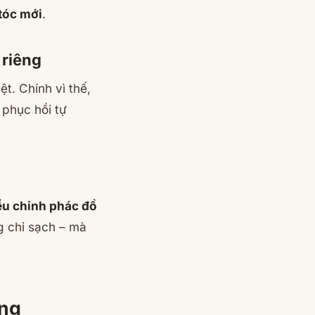
 tóc mới
.
 riêng
t. Chính vì thế,
phục hồi tự
ều chỉnh phác đồ
 chỉ sạch – mà
òng