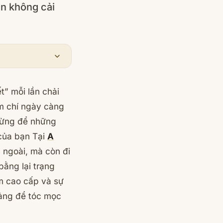
ẫn không cải
t” mỗi lần chải
ậm chí ngày càng
ừng để những
 của bạn
Tại
A
n ngoài, mà còn đi
bằng lại trạng
ẩm cao cấp và sự
tảng để tóc mọc