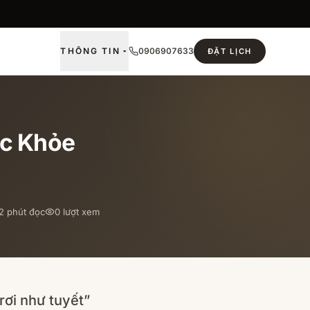
THÔNG TIN
0906907633
ĐẶT LỊCH
óc Khỏe
2
phút đọc
0
lượt xem
rơi như tuyết”