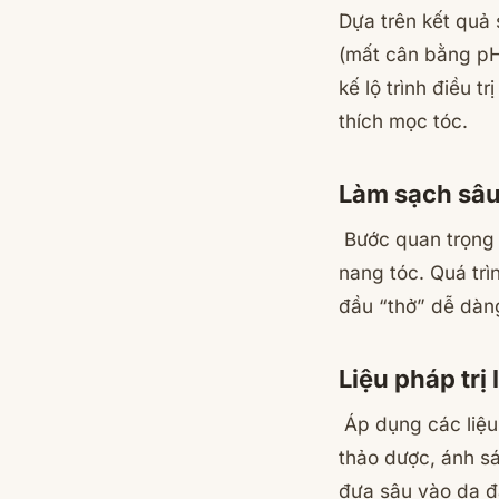
Dựa trên kết quả 
(mất cân bằng pH,
kế lộ trình điều 
thích mọc tóc.
Làm sạch sâu
Bước quan trọng g
nang tóc. Quá trì
đầu “thở” dễ dàn
Liệu pháp trị
Áp dụng các liệu 
thảo dược, ánh sá
đưa sâu vào da đầ