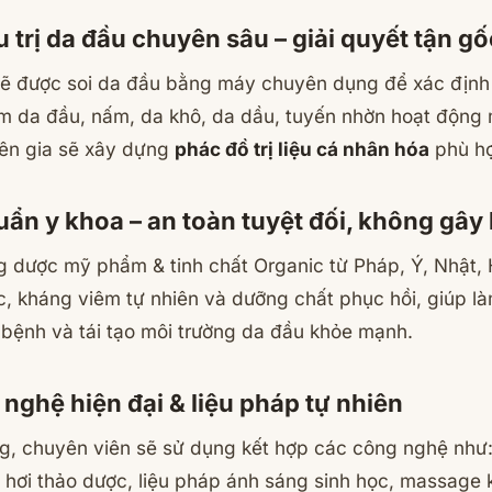
ều trị da đầu chuyên sâu – giải quyết tận g
ẽ được soi da đầu bằng máy chuyên dụng để xác định
m da đầu, nấm, da khô, da dầu, tuyến nhờn hoạt động 
ên gia sẽ xây dựng
phác đồ trị liệu cá nhân hóa
phù hợ
ẩn y khoa – an toàn tuyệt đối, không gây
g dược mỹ phẩm & tinh chất Organic từ Pháp, Ý, Nhật
c, kháng viêm tự nhiên và dưỡng chất phục hồi, giúp là
 bệnh và tái tạo môi trường da đầu khỏe mạnh.
nghệ hiện đại & liệu pháp tự nhiên
ạng, chuyên viên sẽ sử dụng kết hợp các công nghệ như
hơi thảo dược, liệu pháp ánh sáng sinh học, massage k