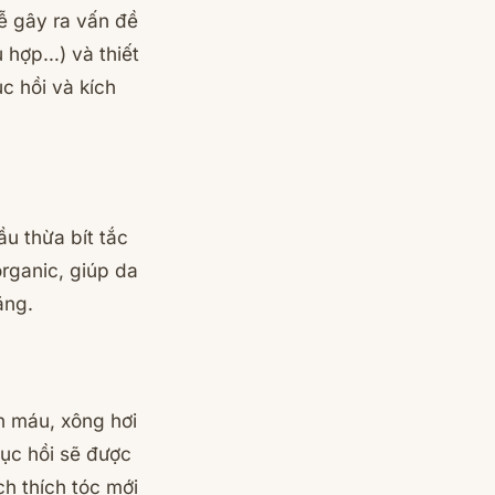
ễ gây ra vấn đề
ù hợp…) và thiết
c hồi và kích
ầu thừa bít tắc
organic, giúp da
ằng.
n máu, xông hơi
hục hồi sẽ được
h thích tóc mới