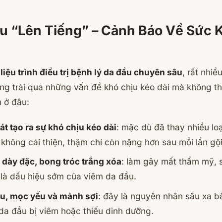
u “Lên Tiếng” – Cảnh Báo Về Sức 
n
liệu trình điều trị bệnh lý da đầu chuyên sâu
, rất nhiề
ng trải qua những vấn đề khó chịu kéo dài mà không th
 ở đâu:
át tạo ra sự khó chịu kéo dài
: mặc dù đã thay nhiều lo
 không cải thiện, thậm chí còn nặng hơn sau mỗi lần gội
 dày đặc, bong tróc trắng xóa
: làm gây mất thẩm mỹ, s
 là dấu hiệu sớm của viêm da đầu.
ều, mọc yếu và mảnh sợi
: đây là nguyên nhân sâu xa b
, da đầu bị viêm hoặc thiếu dinh dưỡng.