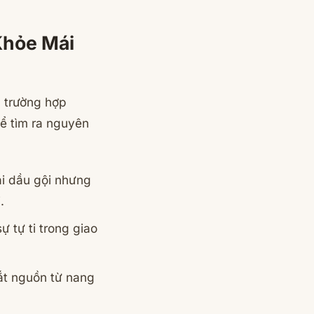
Khỏe Mái
u trường hợp
ể tìm ra nguyên
ại dầu gội nhưng
.
ự tự ti trong giao
ắt nguồn từ nang