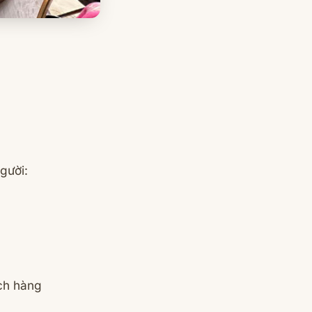
gười:
ch hàng