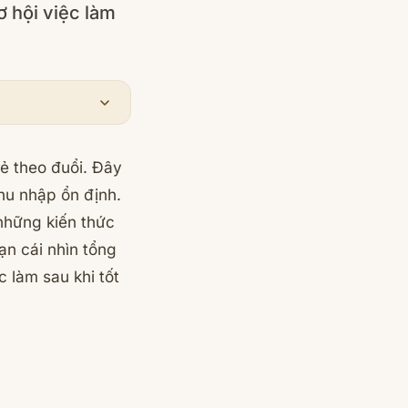
ơ hội việc làm
ẻ theo đuổi. Đây
hu nhập ổn định.
 những kiến thức
n cái nhìn tổng
 làm sau khi tốt