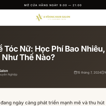
MỞ CỬA HẰNG NGÀY 9:00 — 21:00
 Tóc Nữ: Học Phí Bao Nhiêu,
 Như Thế Nào?
Salon
15 tháng 7, 2024
1
huyên Nghiệp
đang ngày càng phát triển mạnh mẽ và thu hút 