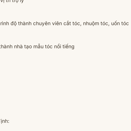
ị trí trợ lý
rình độ thành chuyên viên cắt tóc, nhuộm tóc, uốn tóc
 thành nhà tạo mẫu tóc nổi tiếng
ịnh: