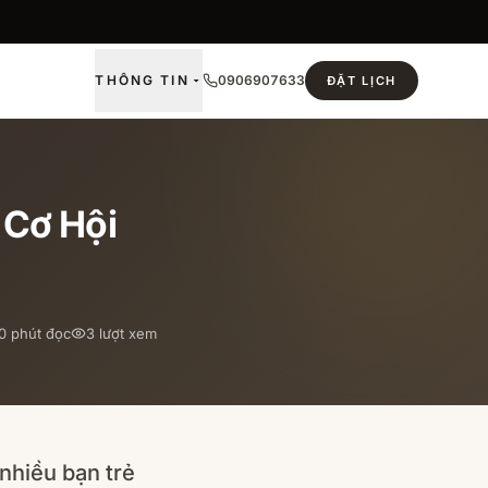
THÔNG TIN
0906907633
ĐẶT LỊCH
 Cơ Hội
0
phút đọc
3
lượt xem
nhiều bạn trẻ