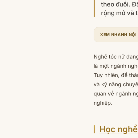
theo đuổi. Đ
rộng mở và 
XEM NHANH NỘI
Nghề tóc nữ đang
là một ngành nghề
Tuy nhiên, để thà
và kỹ năng chuyê
quan về ngành ngh
nghiệp.
Học nghề