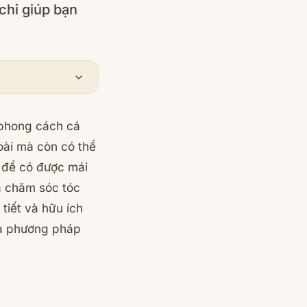
chỉ giúp bạn
 phong cách cá
oài mà còn có thể
, để có được mái
à chăm sóc tóc
tiết và hữu ích
và phương pháp