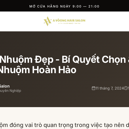
MỞ CỬA HẰNG NGÀY 9:00 — 21:00
Nhuộm Đẹp - Bí Quyết Chọn
 Nhuộm Hoàn Hảo
Salon
11 tháng 7, 2024
huyên Nghiệp
m đóng vai trò quan trọng trong việc tạo nên 