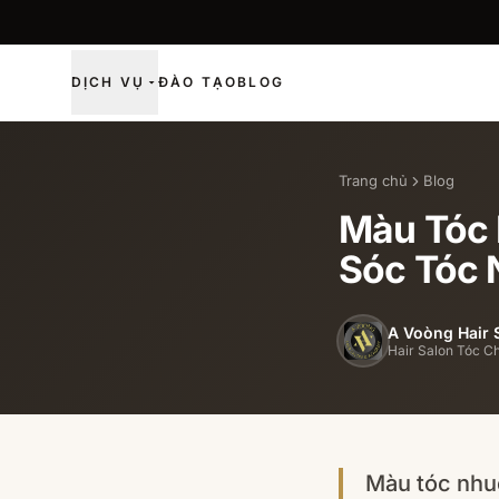
DỊCH VỤ
ĐÀO TẠO
BLOG
Trang chủ
Blog
Màu Tóc 
Sóc Tóc
A Voòng Hair 
Hair Salon Tóc C
Màu tóc nhuộ