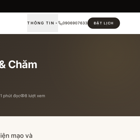
THÔNG TIN
0906907633
ĐẶT LỊCH
 & Chăm
11
phút đọc
8
lượt xem
diện mạo và