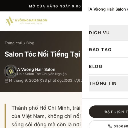
MỞ CỬA HẰNG NGÀY 9:00 — 21:00
A Vòong Hair Salon
ĐẶT LỊCH
DỊCH VỤ
Trang chủ
Blog
ĐÀO TẠO
Salon Tóc Nổi Tiếng Tại TP.HCM
BLOG
A Voòng Hair Salon
Hair Salon Tóc Chuyên Nghiệp
14 tháng 9, 2024
33
phút đọc
33
lượt xem
THÔNG TIN
Thành phố Hồ Chí Minh, trái tim năng động
ĐẶT LỊCH 
của Việt Nam, không chỉ nổi tiếng với nhịp
sống sôi động mà còn là nơi hội tụ của
09069