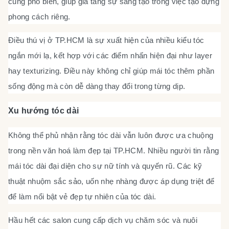
cũng phổ biến, giúp gia tăng sự sáng tạo trong việc tạo dựng
phong cách riêng.
Điều thú vị ở TP.HCM là sự xuất hiện của nhiều kiểu tóc
ngắn mới lạ, kết hợp với các điểm nhấn hiện đại như layer
hay texturizing. Điều này không chỉ giúp mái tóc thêm phần
sống động mà còn dễ dàng thay đổi trong từng dịp.
Xu hướng tóc dài
Không thể phủ nhận rằng tóc dài vẫn luôn được ưa chuộng
trong nền văn hoá làm đẹp tại TP.HCM. Nhiều người tin rằng
mái tóc dài đại diện cho sự nữ tính và quyến rũ. Các kỹ
thuật nhuộm sắc sảo, uốn nhẹ nhàng được áp dụng triệt để
để làm nổi bật vẻ đẹp tự nhiên của tóc dài.
Hầu hết các salon cung cấp dịch vụ chăm sóc và nuôi