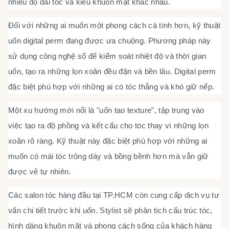
nhiều độ dài tóc và kiểu khuôn mặt khác nhau.
Đối với những ai muốn một phong cách cá tính hơn, kỹ thuật
uốn digital perm đang được ưa chuộng. Phương pháp này
sử dụng công nghệ số để kiểm soát nhiệt độ và thời gian
uốn, tạo ra những lọn xoăn đều đặn và bền lâu. Digital perm
đặc biệt phù hợp với những ai có tóc thẳng và khó giữ nếp.
Một xu hướng mới nổi là "uốn tạo texture", tập trung vào
việc tạo ra độ phồng và kết cấu cho tóc thay vì những lọn
xoăn rõ ràng. Kỹ thuật này đặc biệt phù hợp với những ai
muốn có mái tóc trông dày và bồng bềnh hơn mà vẫn giữ
được vẻ tự nhiên.
Các salon tóc hàng đầu tại TP.HCM còn cung cấp dịch vụ tư
vấn chi tiết trước khi uốn. Stylist sẽ phân tích cấu trúc tóc,
hình dáng khuôn mặt và phong cách sống của khách hàng