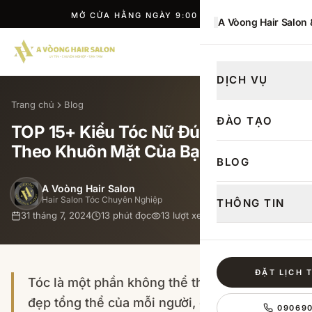
TƯ VẤN MIỄN PHÍ · ĐẶT LỊCH NGAY
A Vòong Hair Salon
ĐẶT LỊCH
DỊCH VỤ
Trang chủ
Blog
ĐÀO TẠO
TOP 15+ Kiểu Tóc Nữ Đúng Chuẩn
Theo Khuôn Mặt Của Bạn
BLOG
A Voòng Hair Salon
Hair Salon Tóc Chuyên Nghiệp
THÔNG TIN
31 tháng 7, 2024
13
phút đọc
13
lượt xem
ĐẶT LỊCH 
Tóc là một phần không thể thiếu trong vẻ
đẹp tổng thể của mỗi người, đặc biệt là phụ
09069