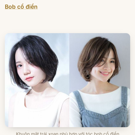
Bob cổ điển
Khuôn mặt trái xoan phù hợp với tóc bob cổ điển