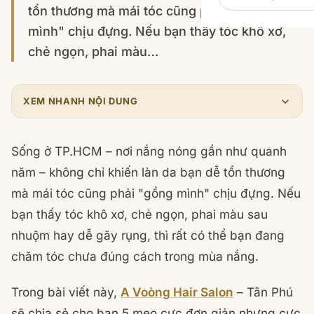
tổn thương mà mái tóc cũng phải "gồng
mình" chịu đựng. Nếu bạn thấy tóc khô xơ,
chẻ ngọn, phai màu…
XEM NHANH NỘI DUNG
Sống ở TP.HCM – nơi nắng nóng gần như quanh
năm – không chỉ khiến làn da bạn dễ tổn thương
mà mái tóc cũng phải "gồng mình" chịu đựng. Nếu
bạn thấy tóc khô xơ, chẻ ngọn, phai màu sau
nhuộm hay dễ gãy rụng, thì rất có thể bạn đang
chăm tóc chưa đúng cách trong mùa nắng.
Trong bài viết này,
A Voòng Hair Salon
– Tân Phú
sẽ chia sẻ cho bạn 5 mẹo cực đơn giản nhưng cực