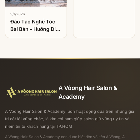
hảo
9/1/2026
Đào Tạo Nghề Tóc
Bài Bản – Hướng Đi
Bền Vững Cho Người
Muốn Theo Nghề
Làm Tóc
A Vòong Hair Salon &
Academy
A Voòng Hair Salon & Academy luôn hoạt động dựa trên những giá
trị cốt lõi vững chắc, là kim chỉ nam giúp salon giữ vững uy tín và
niềm tin từ khách hàng tại TP.HCM
A Vòong Hair Salon & Academy
còn được biết đến với tên A Vòong, A