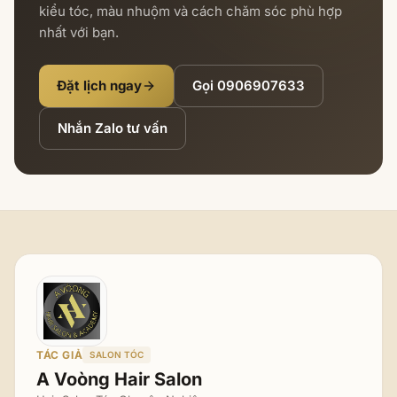
kiểu tóc, màu nhuộm và cách chăm sóc phù hợp
nhất với bạn.
Đặt lịch ngay
Gọi
0906907633
Nhắn Zalo tư vấn
TÁC GIẢ
SALON TÓC
A Voòng Hair Salon