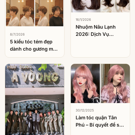
16/1/2026
Nhuộm Nâu Lạnh
2026: Dịch Vụ
8/7/2026
Nhuộm Được Khách
5 kiểu tóc tém đẹp
Việt Chọn Nhiều
dành cho gương mặt
Nhất
tròn
30/12/2025
Làm tóc quận Tân
Phú – Bí quyết để sở
hữu kiểu tóc hoàn