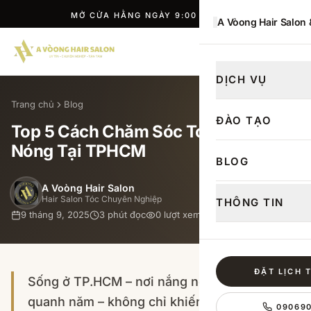
MỞ CỬA HẰNG NGÀY 9:00 — 21:00
A Vòong Hair Salon
ĐẶT LỊCH
DỊCH VỤ
Trang chủ
Blog
ĐÀO TẠO
Top 5 Cách Chăm Sóc Tóc Mùa Nắng
Nóng Tại TPHCM
BLOG
A Voòng Hair Salon
Hair Salon Tóc Chuyên Nghiệp
THÔNG TIN
9 tháng 9, 2025
3
phút đọc
0
lượt xem
ĐẶT LỊCH 
Sống ở TP.HCM – nơi nắng nóng gần như
quanh năm – không chỉ khiến làn da bạn dễ
09069