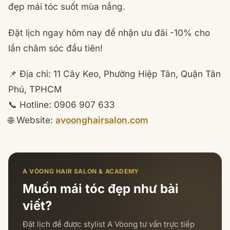
đẹp mái tóc suốt mùa nắng.
Đặt lịch ngay hôm nay để nhận ưu đãi -10% cho
lần chăm sóc đầu tiên!
📌 Địa chỉ: 11 Cây Keo, Phường Hiệp Tân, Quận Tân
Phú, TPHCM
📞 Hotline: 0906 907 633
🌐 Website:
avoonghairsalon.com
A VÒONG HAIR SALON & ACADEMY
Muốn mái tóc đẹp như bài
viết?
Đặt lịch để được stylist A Vòong tư vấn trực tiếp