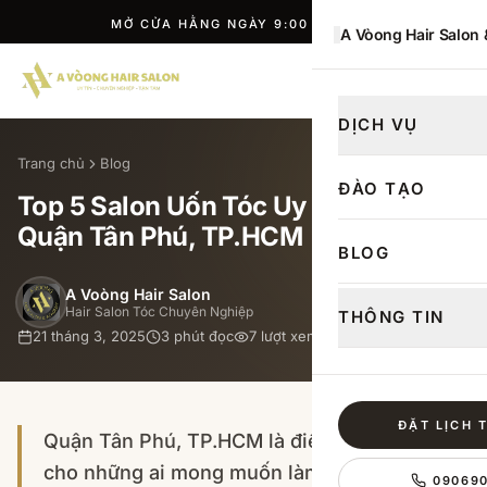
MỞ CỬA HẰNG NGÀY 9:00 — 21:00
A Vòong Hair Salon
ĐẶT LỊCH
DỊCH VỤ
Trang chủ
Blog
ĐÀO TẠO
Top 5 Salon Uốn Tóc Uy Tín Nhất Tại
Quận Tân Phú, TP.HCM
BLOG
A Voòng Hair Salon
Hair Salon Tóc Chuyên Nghiệp
THÔNG TIN
21 tháng 3, 2025
3
phút đọc
7
lượt xem
ĐẶT LỊCH 
Quận Tân Phú, TP.HCM là điểm đến lý tưởng
cho những ai mong muốn làm đẹp cho mái
09069