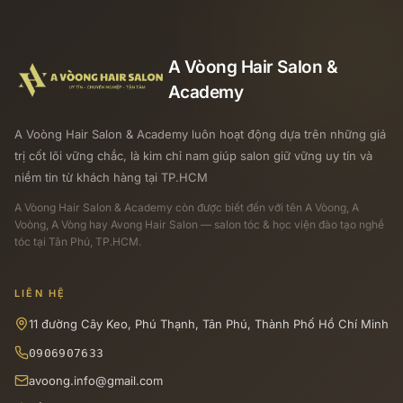
A Vòong Hair Salon &
Academy
A Voòng Hair Salon & Academy luôn hoạt động dựa trên những giá
trị cốt lõi vững chắc, là kim chỉ nam giúp salon giữ vững uy tín và
niềm tin từ khách hàng tại TP.HCM
A Vòong Hair Salon & Academy
còn được biết đến với tên A Vòong, A
Voòng, A Vòng hay Avong Hair Salon — salon tóc & học viện đào tạo nghề
tóc tại Tân Phú, TP.HCM.
LIÊN HỆ
11 đường Cây Keo, Phú Thạnh, Tân Phú, Thành Phố Hồ Chí Minh
0906907633
avoong.info@gmail.com