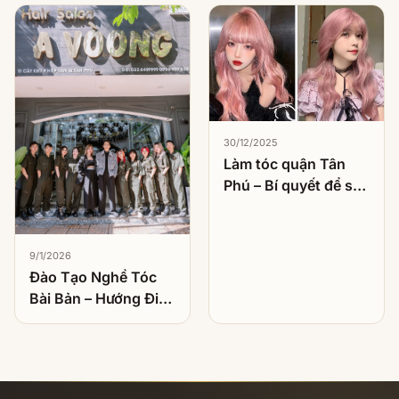
30/12/2025
Làm tóc quận Tân
Phú – Bí quyết để sở
hữu kiểu tóc hoàn
hảo
9/1/2026
Đào Tạo Nghề Tóc
Bài Bản – Hướng Đi
Bền Vững Cho Người
Muốn Theo Nghề
Làm Tóc