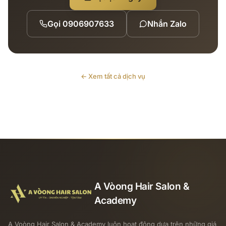
Gọi
0906907633
Nhắn Zalo
← Xem tất cả dịch vụ
A Vòong Hair Salon &
Academy
A Voòng Hair Salon & Academy luôn hoạt động dựa trên những giá