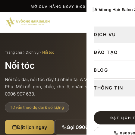
MỞ CỬA HẰNG NGÀY 9:00 — 21:00
A Vòong Hair Salon
ĐẶT LỊCH
DỊCH VỤ
ĐÀO TẠO
Trang chủ
Dịch vụ
Nối tóc
Nối tóc
BLOG
Nối tóc dài, nối tóc dày tự nhiên tại A Voòng Hair Salon Tân
Phú. Mối nối gọn, chắc, khó lộ, chăm sóc dễ dàng. Đặt lịch
THÔNG TIN
0906 907 633.
Tư vấn theo độ dài & số lượng
ĐẶT LỊCH 
Đặt lịch ngay
Gọi
0906907633
09069