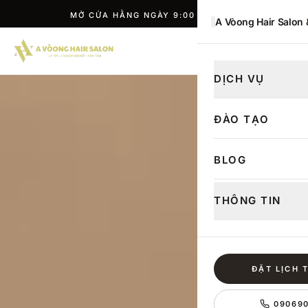
A Vòong Hair Salon
ĐẶT LỊCH
DỊCH VỤ
ĐÀO TẠO
BLOG
THÔNG TIN
ĐẶT LỊCH 
09069