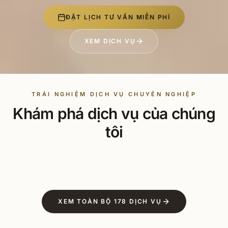
ĐẶT LỊCH TƯ VẤN MIỄN PHÍ
XEM DỊCH VỤ
CUT & STYLE
HAIR 
CẮT TÓC
NH
TRẢI NGHIỆM DỊCH VỤ CHUYÊN NGHIỆP
Khám phá dịch vụ của chúng
Tạo kiểu theo dáng mặt, xu hướng Hàn-Nhật, tư vấn
Balayag
kỹ trước khi cắt.
chuẩn, 
tôi
ĐẶT LỊCH
ĐẶT
XEM TOÀN BỘ
178
DỊCH VỤ