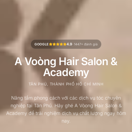
4.9
GOOGLE
·
1447+
đánh giá
A Voòng Hair Salon &
Academy
TÂN PHÚ, THÀNH PHỐ HỒ CHÍ MINH
Nâng tầm phong cách với các dịch vụ tóc chuyên
nghiệp tại Tân Phú. Hãy ghé A Vòong Hair Salon &
Academy để trải nghiệm dịch vụ chất lượng ngay hôm
nay.