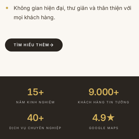
Không gian hiện đại, thư giãn và thân thiện với
mọi khách hàng.
TÌM HIỂU THÊM
15+
9.000+
NĂM KINH NGHIỆM
KHÁCH HÀNG TIN TƯỞNG
40+
4.9★
DỊCH VỤ CHUYÊN NGHIỆP
GOOGLE MAPS