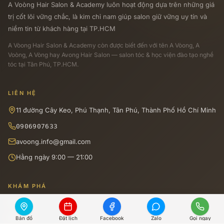
A Voòng Hair Salon & Academy luôn hoạt động dựa trên những giá
trị cốt lõi vững chắc, là kim chỉ nam giúp salon giữ vững uy tín và
niềm tin từ khách hàng tại TP.HCM
A Vòong Hair Salon & Academy
còn được biết đến với tên A Vòong, A
Voòng, A Vòng hay Avong Hair Salon — salon tóc & học viện đào tạo nghề
tóc tại Tân Phú, TP.HCM.
LIÊN HỆ
11 đường Cây Keo, Phú Thạnh, Tân Phú, Thành Phố Hồ Chí Minh
0906907633
avoong.info@gmail.com
Hằng ngày 9:00 — 21:00
KHÁM PHÁ
Dịch vụ
Đào tạo
Bản đồ
Đặt lịch
Facebook
Zalo
Gọi ngay