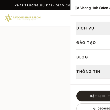
KHAI TRƯƠNG ƯU ĐÃI · GIẢM 20% TÂN KHÁCH
A Vòong Hair Salon
ĐẶT LỊCH
DỊCH VỤ
ĐÀO TẠO
BLOG
THÔNG TIN
ĐẶT LỊCH 
09069