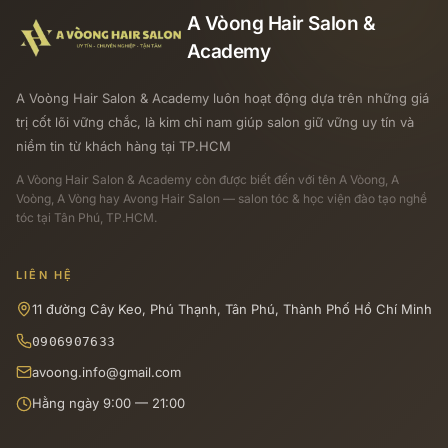
A Vòong Hair Salon &
Academy
A Voòng Hair Salon & Academy luôn hoạt động dựa trên những giá
trị cốt lõi vững chắc, là kim chỉ nam giúp salon giữ vững uy tín và
niềm tin từ khách hàng tại TP.HCM
A Vòong Hair Salon & Academy
còn được biết đến với tên A Vòong, A
Voòng, A Vòng hay Avong Hair Salon — salon tóc & học viện đào tạo nghề
tóc tại Tân Phú, TP.HCM.
LIÊN HỆ
11 đường Cây Keo, Phú Thạnh, Tân Phú, Thành Phố Hồ Chí Minh
0906907633
avoong.info@gmail.com
Hằng ngày 9:00 — 21:00