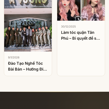
30/12/2025
Làm tóc quận Tân
Phú – Bí quyết để sở
hữu kiểu tóc hoàn
hảo
9/1/2026
Đào Tạo Nghề Tóc
Bài Bản – Hướng Đi
Bền Vững Cho Người
Muốn Theo Nghề
Làm Tóc