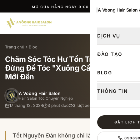
MỞ CỬA HẰNG NGÀY 9:00 — 21:00
A Vòong Hair Salon
ĐẶT LỊCH
DỊCH VỤ
Trang chủ
Blog
ĐÀO TẠO
Chăm Sóc Tóc Hư Tổn Trước Tết:
Đừng Để Tóc "Xuống Cấp" Khi Năm
BLOG
Mới Đến
THÔNG TIN
A Voòng Hair Salon
Hair Salon Tóc Chuyên Nghiệp
17 tháng 12, 2024
3
phút đọc
3
lượt xem
ĐẶT LỊCH 
Tết Nguyên Đán không chỉ là dịp sum họp
09069