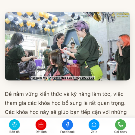
Để nắm vững kiến thức và kỹ năng làm tóc, việc
tham gia các khóa học bổ sung là rất quan trọng.
Các khóa học này sẽ giúp bạn tiếp cận với những
kiến thức mới, công nghệ mới, và xu hướng mới
trong ngành làm đẹp.
Bản đồ
Đặt lịch
Facebook
Zalo
Gọi ngay