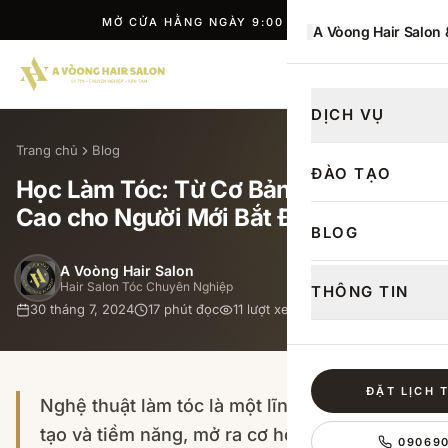
A Vòong Hair Salon
ĐẶT LỊCH
DỊCH VỤ
Trang chủ
Blog
ĐÀO TẠO
Học Làm Tóc: Từ Cơ Bản Đến Nâng
Cao cho Người Mới Bắt Đầu
BLOG
A Voòng Hair Salon
Hair Salon Tóc Chuyên Nghiệp
THÔNG TIN
30 tháng 7, 2024
17
phút đọc
11
lượt xem
ĐẶT LỊCH 
Nghệ thuật làm tóc là một lĩnh vực đầy sáng
tạo và tiềm năng, mở ra cơ hội nghề nghiệp
09069