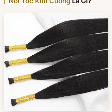
Nối Tóc Kim Cương
Là Gì?