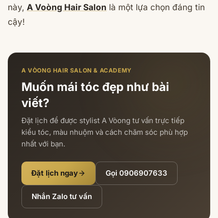
này,
A Voòng Hair Salon
là một lựa chọn đáng tin
cậy!
A VÒONG HAIR SALON & ACADEMY
Muốn mái tóc đẹp như bài
viết?
Đặt lịch để được stylist A Vòong tư vấn trực tiếp
kiểu tóc, màu nhuộm và cách chăm sóc phù hợp
nhất với bạn.
Đặt lịch ngay
Gọi
0906907633
Nhắn Zalo tư vấn