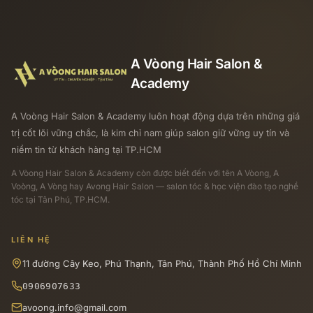
A Vòong Hair Salon &
Academy
A Voòng Hair Salon & Academy luôn hoạt động dựa trên những giá
trị cốt lõi vững chắc, là kim chỉ nam giúp salon giữ vững uy tín và
niềm tin từ khách hàng tại TP.HCM
A Vòong Hair Salon & Academy
còn được biết đến với tên A Vòong, A
Voòng, A Vòng hay Avong Hair Salon — salon tóc & học viện đào tạo nghề
tóc tại Tân Phú, TP.HCM.
LIÊN HỆ
11 đường Cây Keo, Phú Thạnh, Tân Phú, Thành Phố Hồ Chí Minh
0906907633
avoong.info@gmail.com