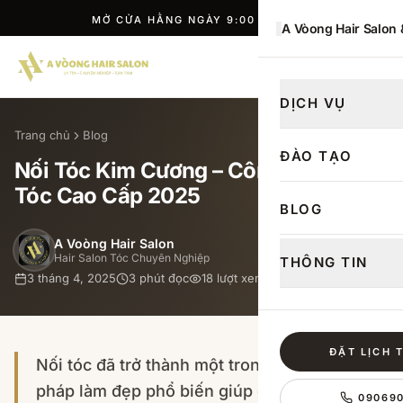
MỞ CỬA HẰNG NGÀY 9:00 — 21:00
A Vòong Hair Salon
ĐẶT LỊCH
DỊCH VỤ
Trang chủ
Blog
ĐÀO TẠO
Nối Tóc Kim Cương – Công Nghệ Nối
Tóc Cao Cấp 2025
BLOG
A Voòng Hair Salon
Hair Salon Tóc Chuyên Nghiệp
THÔNG TIN
3 tháng 4, 2025
3
phút đọc
18
lượt xem
ĐẶT LỊCH 
Nối tóc đã trở thành một trong những phương
pháp làm đẹp phổ biến giúp chị em có được
09069