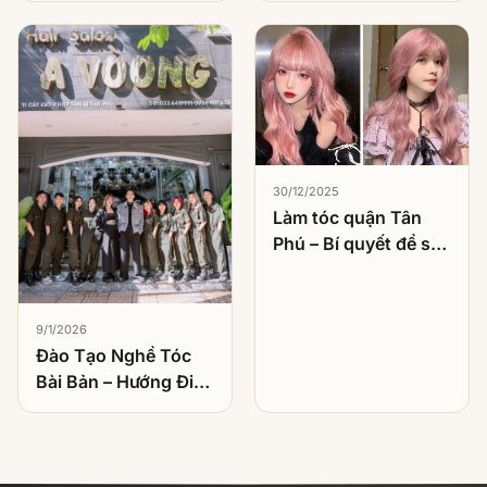
30/12/2025
Làm tóc quận Tân
Phú – Bí quyết để sở
hữu kiểu tóc hoàn
hảo
9/1/2026
Đào Tạo Nghề Tóc
Bài Bản – Hướng Đi
Bền Vững Cho Người
Muốn Theo Nghề
Làm Tóc