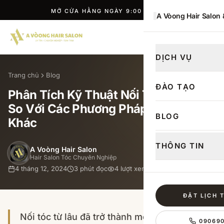
MỞ CỬA HẰNG NGÀY 9:00 — 21:00
A Vòong Hair Salon
ĐẶT LỊCH
DỊCH VỤ
Trang chủ
Blog
ĐÀO TẠO
Phân Tích Kỹ Thuật Nối Tóc Lông Vũ
So Với Các Phương Pháp Làm Tóc
BLOG
Khác
THÔNG TIN
A Voòng Hair Salon
Hair Salon Tóc Chuyên Nghiệp
4 tháng 12, 2024
3
phút đọc
4
lượt xem
ĐẶT LỊCH 
Nối tóc từ lâu đã trở thành một giải pháp làm
09069