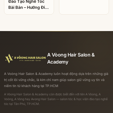
Đào Tạo Nghề Tóc
Bài Bản – Hướng Đi
Bền Vững Cho Người
Muốn Theo Nghề
Làm Tóc
A Vòong Hair Salon &
Academy
A Voòng Hair Salon & Academy luôn hoạt động dựa trên những giá
trị cốt lõi vững chắc, là kim chỉ nam giúp salon giữ vững uy tín và
niềm tin từ khách hàng tại TP.HCM
A Vòong Hair Salon & Academy
còn được biết đến với tên A Vòong, A
Voòng, A Vòng hay Avong Hair Salon — salon tóc & học viện đào tạo nghề
tóc tại Tân Phú, TP.HCM.