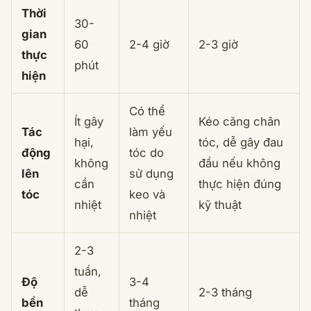
Thời
30-
gian
60
2-4 giờ
2-3 giờ
thực
phút
hiện
Có thể
Ít gây
Kéo căng chân
Tác
làm yếu
hại,
tóc, dễ gây đau
động
tóc do
không
đầu nếu không
lên
sử dụng
cần
thực hiện đúng
tóc
keo và
nhiệt
kỹ thuật
nhiệt
2-3
tuần,
Độ
3-4
dễ
2-3 tháng
bền
tháng