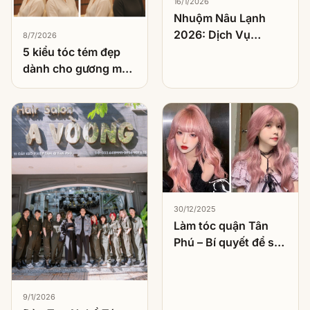
16/1/2026
Nhuộm Nâu Lạnh
2026: Dịch Vụ
8/7/2026
Nhuộm Được Khách
5 kiểu tóc tém đẹp
Việt Chọn Nhiều
dành cho gương mặt
Nhất
tròn
30/12/2025
Làm tóc quận Tân
Phú – Bí quyết để sở
hữu kiểu tóc hoàn
hảo
9/1/2026