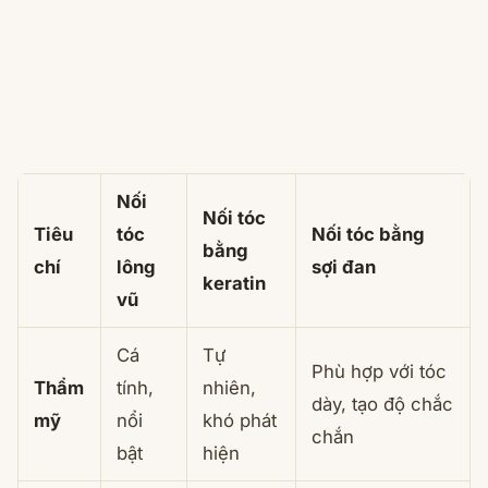
Nối
Nối tóc
Tiêu
tóc
Nối tóc bằng
bằng
chí
lông
sợi đan
keratin
vũ
Cá
Tự
Phù hợp với tóc
Thẩm
tính,
nhiên,
dày, tạo độ chắc
mỹ
nổi
khó phát
chắn
bật
hiện