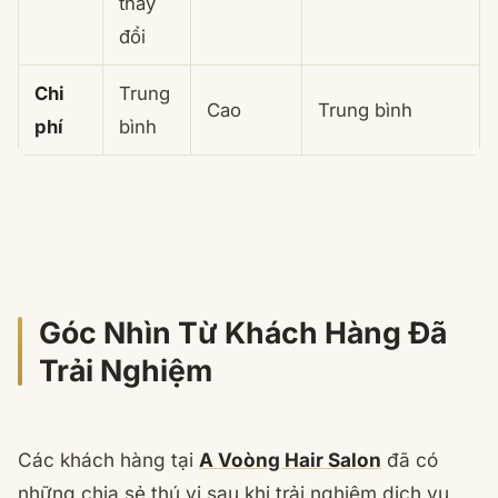
thay
đổi
Chi
Trung
Cao
Trung bình
phí
bình
Góc Nhìn Từ Khách Hàng Đã
Trải Nghiệm
Các khách hàng tại
A Voòng Hair Salon
đã có
những chia sẻ thú vị sau khi trải nghiệm dịch vụ