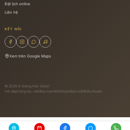
Đặt lịch online
Liên hệ
KẾT NỐI
Xem trên Google Maps
© 2026 A Voòng Hair Salon
Hỏi đáp
Cộng tác viên
Bảo hành
Đổi/hoàn
Bảo mật
Điều khoản