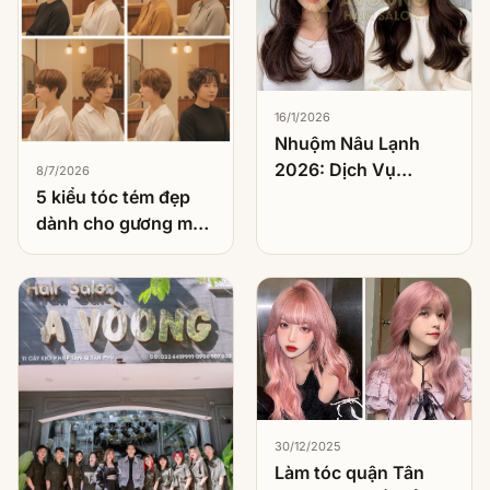
16/1/2026
Nhuộm Nâu Lạnh
2026: Dịch Vụ
8/7/2026
Nhuộm Được Khách
5 kiểu tóc tém đẹp
Việt Chọn Nhiều
dành cho gương mặt
Nhất
tròn
30/12/2025
Làm tóc quận Tân