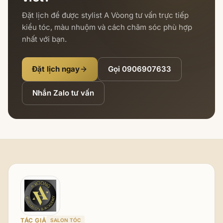
Đặt lịch để được stylist A Vòong tư vấn trực tiếp
kiểu tóc, màu nhuộm và cách chăm sóc phù hợp
nhất với bạn.
Đặt lịch ngay
Gọi
0906907633
Nhắn Zalo tư vấn
TÁC GIẢ
SALON TÓC