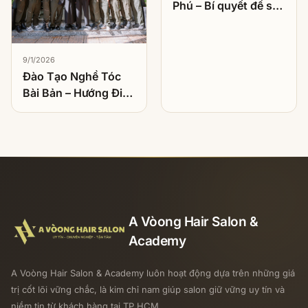
Phú – Bí quyết để sở
hữu kiểu tóc hoàn
hảo
9/1/2026
Đào Tạo Nghề Tóc
Bài Bản – Hướng Đi
Bền Vững Cho Người
Muốn Theo Nghề
Làm Tóc
A Vòong Hair Salon &
Academy
A Voòng Hair Salon & Academy luôn hoạt động dựa trên những giá
trị cốt lõi vững chắc, là kim chỉ nam giúp salon giữ vững uy tín và
niềm tin từ khách hàng tại TP.HCM