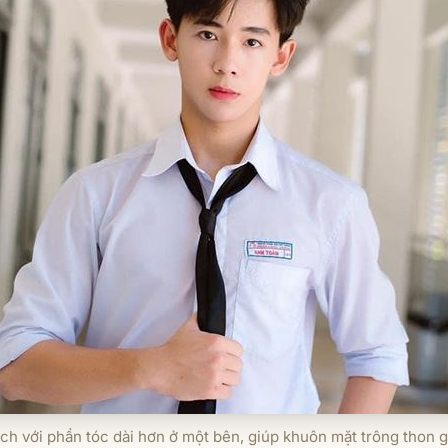
lệch với phần tóc dài hơn ở một bên, giúp khuôn mặt trông thon 