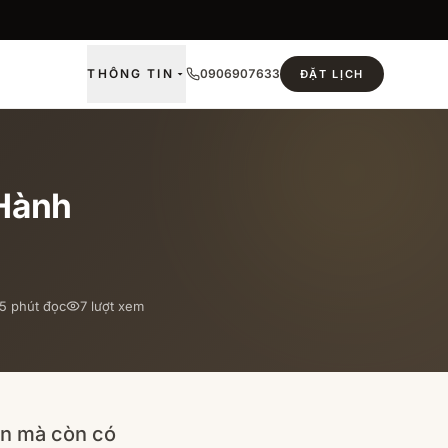
THÔNG TIN
0906907633
ĐẶT LỊCH
 Hành
5
phút đọc
7
lượt xem
ân mà còn có