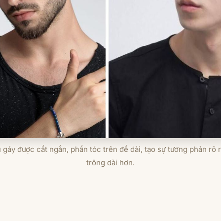
 gáy được cắt ngắn, phần tóc trên để dài, tạo sự tương phản rõ 
trông dài hơn.