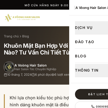
TƯ VẤN MIỄN PHÍ · ĐẶT LỊCH NGAY
A Vòong Hair Salon
ĐẶT LỊCH
DỊCH VỤ
Trang chủ
Blog
ĐÀO TẠO
Khuôn Mặt Bạn Hợp Với Kiểu Tóc
Nào? Tư Vấn Chi Tiết Từ A-Z
BLOG
A Voòng Hair Salon
Hair Salon Tóc Chuyên Nghiệp
THÔNG TIN
10 tháng 7, 2024
6
phút đọc
6
lượt xem
ĐẶT LỊCH 
Khi lựa chọn kiểu tóc phù hợp , việc xem xét
hình dáng khuôn mặt là điều vô cùng quan
09069