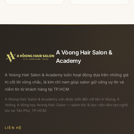
Bền Vững Cho Người
Muốn Theo Nghề
Làm Tóc
A Vòong Hair Salon &
Academy
A Voòng Hair Salon & Academy luôn hoạt động dựa trên những giá
trị cốt lõi vững chắc, là kim chỉ nam giúp salon giữ vững uy tín và
niềm tin từ khách hàng tại TP.HCM
A Vòong Hair Salon & Academy
còn được biết đến với tên A Vòong, A
Voòng, A Vòng hay Avong Hair Salon — salon tóc & học viện đào tạo nghề
tóc tại Tân Phú, TP.HCM.
LIÊN HỆ