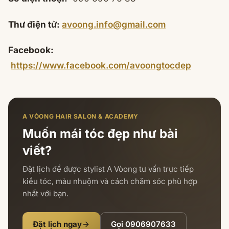
Thư điện tử:
avoong.info@gmail.com
Facebook:
https://www.facebook.com/avoongtocdep
A VÒONG HAIR SALON & ACADEMY
Muốn mái tóc đẹp như bài
viết?
Đặt lịch để được stylist A Vòong tư vấn trực tiếp
kiểu tóc, màu nhuộm và cách chăm sóc phù hợp
nhất với bạn.
Đặt lịch ngay
Gọi
0906907633