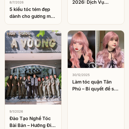
2026: Dịch Vụ
8/7/2026
Nhuộm Được Khách
5 kiểu tóc tém đẹp
Việt Chọn Nhiều
dành cho gương mặt
Nhất
tròn
30/12/2025
Làm tóc quận Tân
Phú – Bí quyết để sở
hữu kiểu tóc hoàn
hảo
9/1/2026
Đào Tạo Nghề Tóc
Bài Bản – Hướng Đi